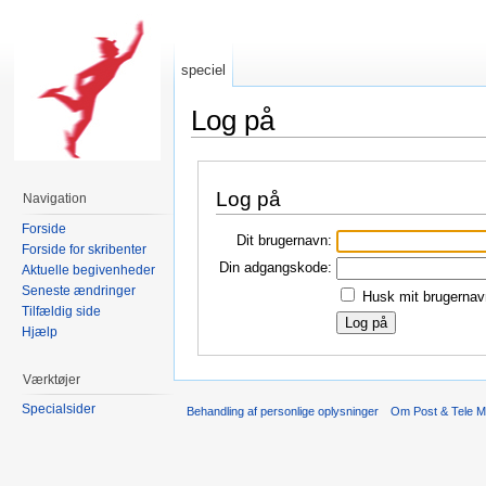
speciel
Log på
Skift til:
Navigation
,
Søgning
Log på
Navigation
Forside
Dit brugernavn:
Forside for skribenter
Din adgangskode:
Aktuelle begivenheder
Seneste ændringer
Husk mit brugernav
Tilfældig side
Hjælp
Værktøjer
Specialsider
Behandling af personlige oplysninger
Om Post & Tele 